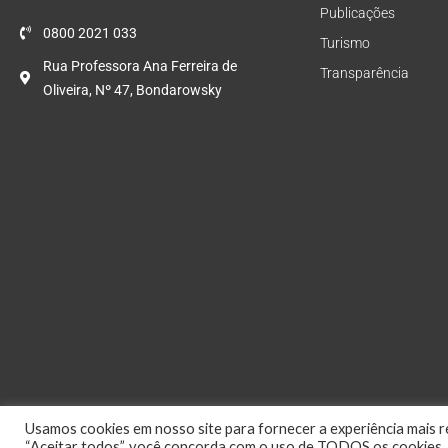
Publicações
0800 2021 033
Turismo
Rua Professora Ana Ferreira de
Transparência
Oliveira, Nº 47, Bondarowsky
Usamos cookies em nosso site para fornecer a experiência mais re
“Aceitar todos”, você concorda com o uso de TODOS os cookies. 