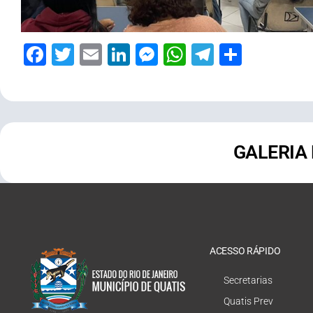
Facebook
Twitter
Email
LinkedIn
Messenger
WhatsApp
Telegram
Share
GALERIA
ACESSO RÁPIDO
Secretarias
Quatis Prev