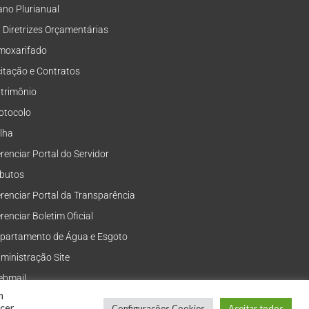
ano Plurianual
i Diretrizes Orçamentárias
moxarifado
citação e Contratos
trimônio
otocolo
lha
renciar Portal do Servidor
ibutos
renciar Portal da Transparência
renciar Boletim Oficial
partamento de Água e Esgoto
ministração Site
bmail
m
ecer
Configurações Cookies
Aceitar todos