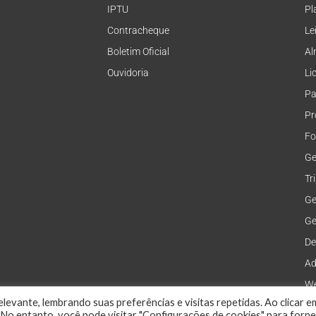
IPTU
Pl
Contracheque
Le
Boletim Oficial
Al
Ouvidoria
Li
Pa
Pr
Fo
Ge
Tr
Ge
Ge
De
Ad
We
levante, lembrando suas preferências e visitas repetidas. Ao clicar e
No entanto, você pode visitar "Configurações de cookies" para forn