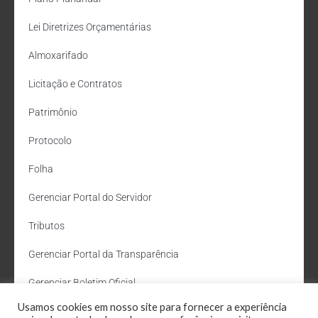
Lei Diretrizes Orçamentárias
Almoxarifado
Licitação e Contratos
Patrimônio
Protocolo
Folha
Gerenciar Portal do Servidor
Tributos
Gerenciar Portal da Transparência
Gerenciar Boletim Oficial
Usamos cookies em nosso site para fornecer a experiência
Departamento de Água e Esgoto