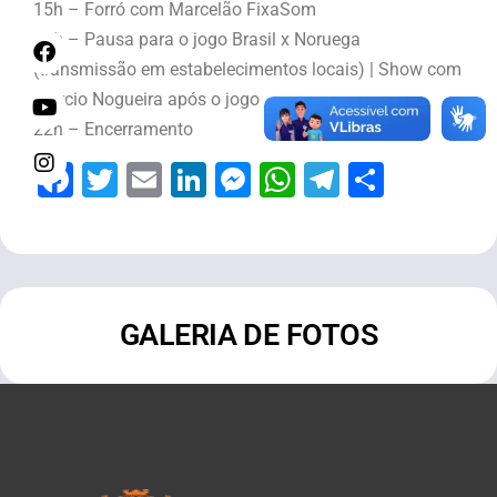
15h – Forró com Marcelão FixaSom
17h – Pausa para o jogo Brasil x Noruega
(transmissão em estabelecimentos locais) | Show com
Márcio Nogueira após o jogo
22h – Encerramento
Facebook
Twitter
Email
LinkedIn
Messenger
WhatsApp
Telegram
Share
GALERIA DE FOTOS