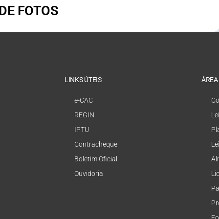
 DE FOTOS
LINKS ÚTEIS
ÁREA
e-CAC
Co
REGIN
Le
IPTU
Pl
Contracheque
Le
Boletim Oficial
Al
Ouvidoria
Li
Pa
Pr
Fo