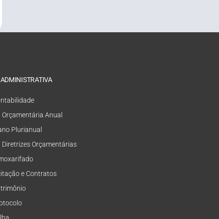
 ADMINISTRATIVA
ntabilidade
i Orçamentária Anual
ano Plurianual
i Diretrizes Orçamentárias
moxarifado
citação e Contratos
trimônio
otocolo
lha