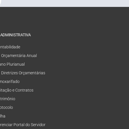
 ADMINISTRATIVA
ntabilidade
i Orçamentária Anual
ano Plurianual
i Diretrizes Orçamentárias
moxarifado
citação e Contratos
trimônio
otocolo
lha
renciar Portal do Servidor