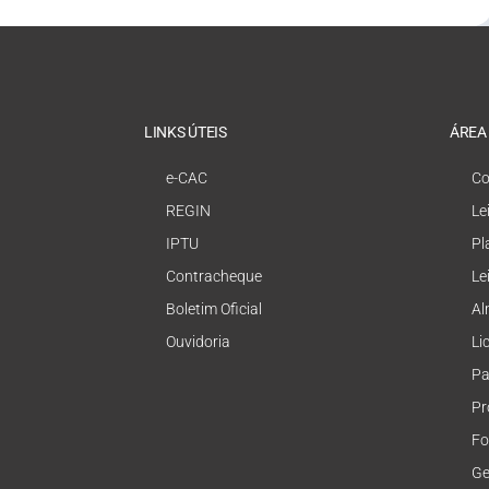
LINKS ÚTEIS
ÁREA
e-CAC
Co
REGIN
Le
IPTU
Pl
Contracheque
Le
Boletim Oficial
Al
Ouvidoria
Li
Pa
Pr
Fo
Ge