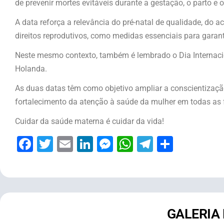
de prevenir mortes evitáveis durante a gestação, o parto e o
A data reforça a relevância do pré-natal de qualidade, d
direitos reprodutivos, como medidas essenciais para garant
Neste mesmo contexto, também é lembrado o Dia Internacio
Holanda.
As duas datas têm como objetivo ampliar a conscientização
fortalecimento da atenção à saúde da mulher em todas as 
Cuidar da saúde materna é cuidar da vida!
Facebook
Twitter
Email
LinkedIn
Messenger
WhatsApp
Telegram
Share
GALERIA