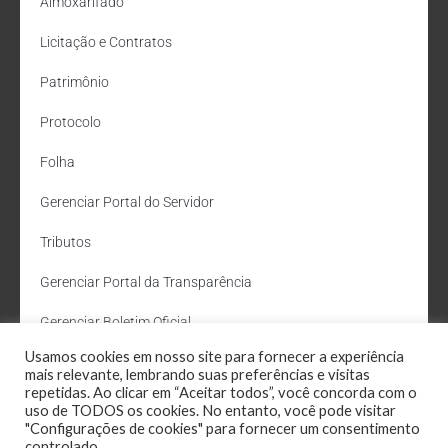
Almoxarifado
Licitação e Contratos
Patrimônio
Protocolo
Folha
Gerenciar Portal do Servidor
Tributos
Gerenciar Portal da Transparência
Gerenciar Boletim Oficial
Usamos cookies em nosso site para fornecer a experiência
Departamento de Água e Esgoto
mais relevante, lembrando suas preferências e visitas
repetidas. Ao clicar em “Aceitar todos”, você concorda com o
Administração Site
uso de TODOS os cookies. No entanto, você pode visitar
"Configurações de cookies" para fornecer um consentimento
Webmail
controlado.