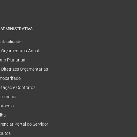
 ADMINISTRATIVA
ntabilidade
i Orçamentária Anual
ano Plurianual
i Diretrizes Orçamentárias
moxarifado
citação e Contratos
trimônio
otocolo
lha
renciar Portal do Servidor
ibutos