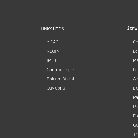
LINKS ÚTEIS
ÁREA
e-CAC
Co
REGIN
Le
IPTU
Pl
Contracheque
Le
Boletim Oficial
Al
Ouvidoria
Li
Pa
Pr
Fo
Ge
Tr