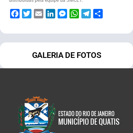
distribuídas pela equipe da SMCET.
Facebook
Twitter
Email
LinkedIn
Messenger
WhatsApp
Telegram
Share
GALERIA DE FOTOS