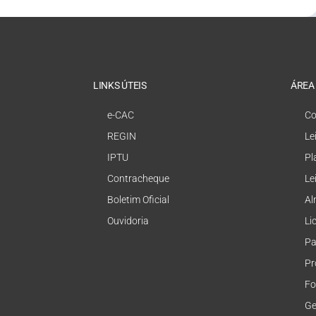
LINKS ÚTEIS
ÁREA
e-CAC
Co
REGIN
Le
IPTU
Pl
Contracheque
Le
Boletim Oficial
Al
Ouvidoria
Li
Pa
Pr
Fo
Ge