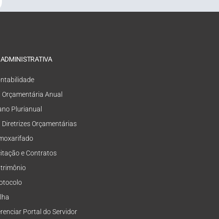
 ADMINISTRATIVA
ntabilidade
i Orçamentária Anual
ano Plurianual
i Diretrizes Orçamentárias
moxarifado
citação e Contratos
trimônio
otocolo
lha
renciar Portal do Servidor