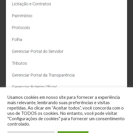
Licitação e Contratos
Patrimônio
Protocolo
Folha
Gerenciar Portal do Servidor
Tributos
Gerenciar Portal da Transparência
Gerenciar Boletim Oficial
Usamos cookies em nosso site para fornecer a experiência
Departamento de Água e Esgoto
mais relevante, lembrando suas preferências e visitas
repetidas. Ao clicar em “Aceitar todos”, você concorda com o
Administração Site
uso de TODOS os cookies. No entanto, você pode visitar
"Configurações de cookies" para fornecer um consentimento
Webmail
controlado.