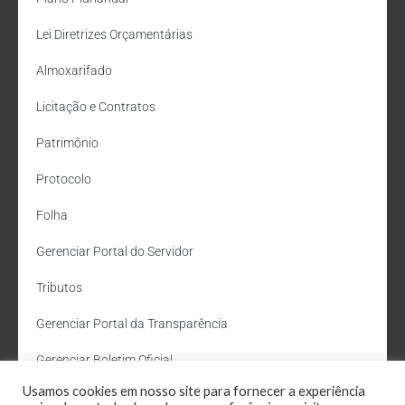
Lei Diretrizes Orçamentárias
Almoxarifado
Licitação e Contratos
Patrimônio
Protocolo
Folha
Gerenciar Portal do Servidor
Tributos
Gerenciar Portal da Transparência
Gerenciar Boletim Oficial
Usamos cookies em nosso site para fornecer a experiência
Departamento de Água e Esgoto