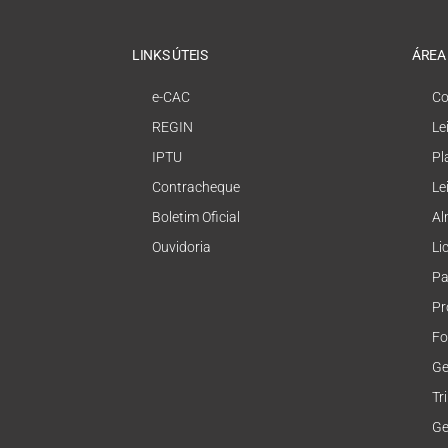
LINKS ÚTEIS
ÁREA
e-CAC
Co
REGIN
Le
IPTU
Pl
Contracheque
Le
Boletim Oficial
Al
Ouvidoria
Li
Pa
Pr
Fo
Ge
Tr
Ge