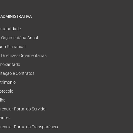
 ADMINISTRATIVA
ntabilidade
i Orçamentária Anual
ano Plurianual
i Diretrizes Orçamentárias
moxarifado
citação e Contratos
trimônio
otocolo
lha
renciar Portal do Servidor
ibutos
renciar Portal da Transparência