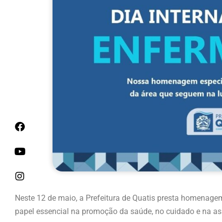
Neste 12 de maio, a Prefeitura de Quatis presta homena
papel essencial na promoção da saúde, no cuidado e na as