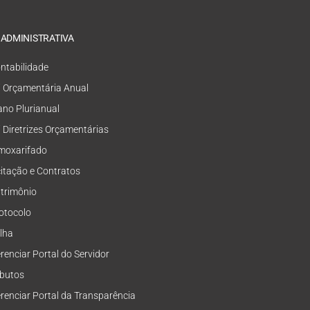
 ADMINISTRATIVA
ntabilidade
i Orçamentária Anual
ano Plurianual
i Diretrizes Orçamentárias
moxarifado
citação e Contratos
trimônio
otocolo
lha
renciar Portal do Servidor
ibutos
renciar Portal da Transparência