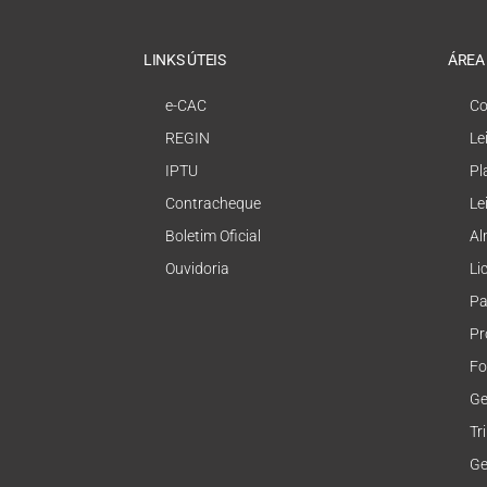
LINKS ÚTEIS
ÁREA
e-CAC
Co
REGIN
Le
IPTU
Pl
Contracheque
Le
Boletim Oficial
Al
Ouvidoria
Li
Pa
Pr
Fo
Ge
Tr
Ge