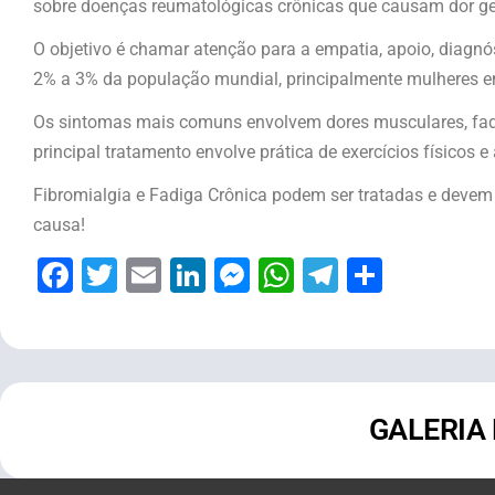
sobre doenças reumatológicas crônicas que causam dor gen
O objetivo é chamar atenção para a empatia, apoio, diagnó
2% a 3% da população mundial, principalmente mulheres en
Os sintomas mais comuns envolvem dores musculares, fadig
principal tratamento envolve prática de exercícios físico
Fibromialgia e Fadiga Crônica podem ser tratadas e devem
causa!
Facebook
Twitter
Email
LinkedIn
Messenger
WhatsApp
Telegram
Share
GALERIA