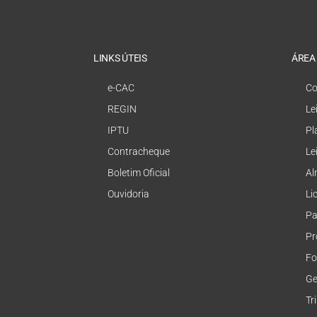
LINKS ÚTEIS
ÁREA
e-CAC
Co
REGIN
Le
IPTU
Pl
Contracheque
Le
Boletim Oficial
Al
Ouvidoria
Li
Pa
Pr
Fo
Ge
Tr