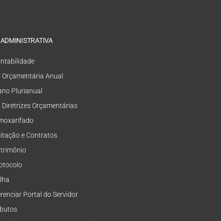
 ADMINISTRATIVA
ntabilidade
i Orçamentária Anual
ano Plurianual
i Diretrizes Orçamentárias
moxarifado
citação e Contratos
trimônio
otocolo
lha
renciar Portal do Servidor
ibutos