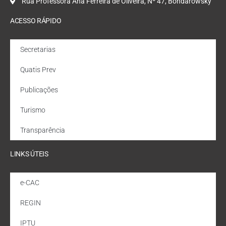
Rua Professora Ana Ferreira de Oliveira, Nº 47, Bondarowsky
ACESSO RÁPIDO
Secretarias
Quatis Prev
Publicações
Turismo
Transparência
LINKS ÚTEIS
e-CAC
REGIN
IPTU