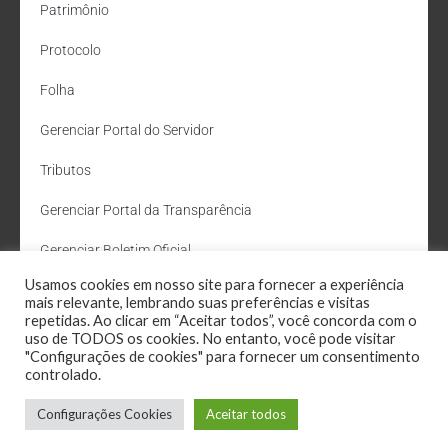
Patrimônio
Protocolo
Folha
Gerenciar Portal do Servidor
Tributos
Gerenciar Portal da Transparência
Gerenciar Boletim Oficial
Usamos cookies em nosso site para fornecer a experiência
Departamento de Água e Esgoto
mais relevante, lembrando suas preferências e visitas
repetidas. Ao clicar em “Aceitar todos”, você concorda com o
Administração Site
uso de TODOS os cookies. No entanto, você pode visitar
"Configurações de cookies" para fornecer um consentimento
Webmail
controlado.
Configurações Cookies
Aceitar todos